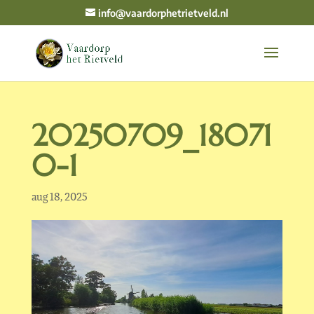
info@vaardorphetrietveld.nl
20250709_18071
0-1
aug 18, 2025