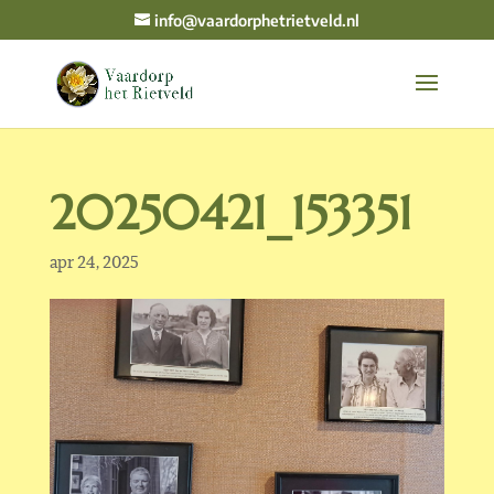
info@vaardorphetrietveld.nl
20250421_153351
apr 24, 2025