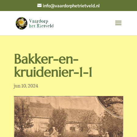
info@vaardorphetrietveld.nl
Bakker-en-
kruidenier-1-1
jun 10, 2024