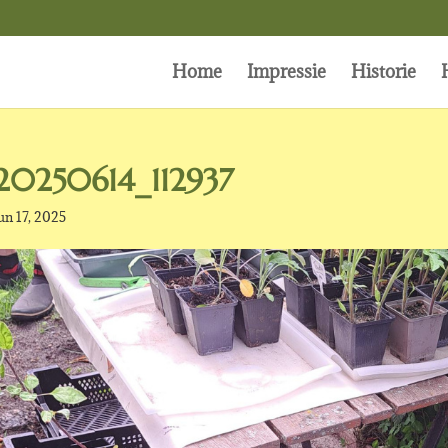
Home
Impressie
Historie
20250614_112937
un 17, 2025