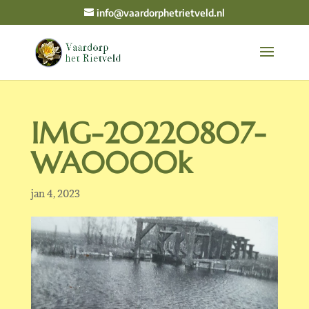
info@vaardorphetrietveld.nl
IMG-20220807-
WA0000k
jan 4, 2023