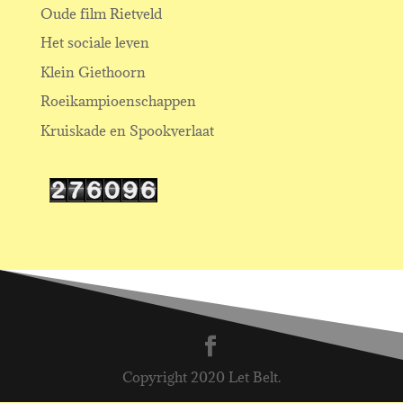
Oude film Rietveld
Het sociale leven
Klein Giethoorn
Roeikampioenschappen
Kruiskade en Spookverlaat
Copyright 2020 Let Belt.