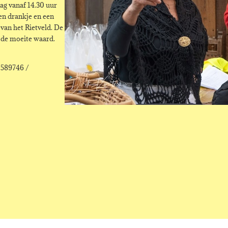
dag vanaf 14.30 uur
en drankje en een
van het Rietveld. De
r de moeite waard.
72589746 /