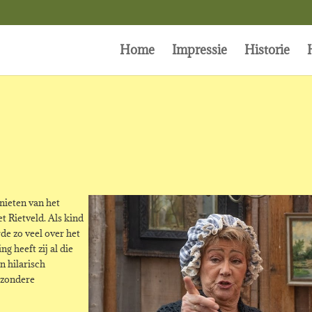
Home
Impressie
Historie
nieten van het
t Rietveld. Als kind
rde zo veel over het
g heeft zij al die
n hilarisch
jzondere